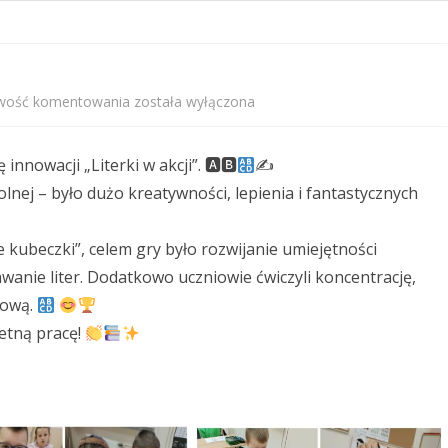
PRZEDSZKOLNEGO
STANDARDY OCHRONY
MAŁOLETNICH
wość komentowania
została wyłączona
PROGRAM WYCHOWAWCZO –
Klasa
PROFILAKTYCZNY
innowacji „Literki w akcji”. 🅰🅱
✍
1b
olnej – było dużo kreatywności, lepienia i fantastycznych
KALENDARZ ROKU SZKOLNEGO
w
2025/2026
akcji!
 kubeczki”, celem gry było rozwijanie umiejętności
anie liter. Dodatkowo uczniowie ćwiczyli koncentrację,
łową.
etną pracę!