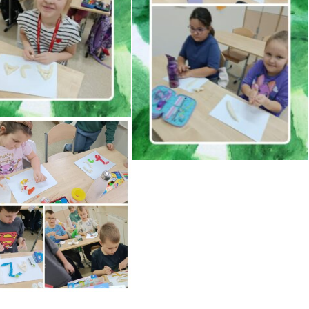
ROKU.
OWISKO
WEGO
ISKO
INFORMACJA O WYNIKACH
WEGO W
NABORU NA WOLNE
STANOWISKO URZĘDNICZE
GŁÓWNEGO KSIĘGOWEGO