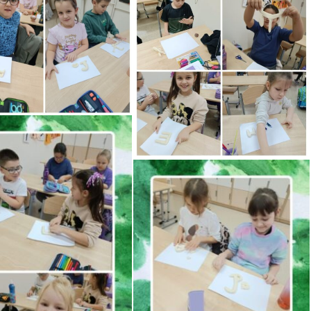
INFORMACJA O KWOCIE, KTÓRĄ
ŚCIOWYCH
ZAMIERZA PRZEZNACZYĆ
LNEJ
ZAMAWIAJĄCY NA REALIZACJĘ
–
ZAMÓWIENIA
W
PROTOKÓŁ Z OTWARCIA OFERT
ROKU –
– DOSTAWA ŻYWNOŚCI –
ANIE
KOLEJNE POSTĘPOWANIE
ÓWIENIU.
ZAWIADOMIENIE O WYBORZE
NAJKORZYSTNIEJSZEJ OFERTY-
ŚCIOWYCH
DOSTAWA ŻYWNOŚCI –
LNEJ
KOLEJNA POSTĘPOWANIE
–
W