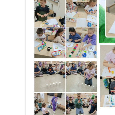
BABOROWIE W 2023 
KONKURS NA STAN
GŁÓWNEGO KSIĘGO
NABÓR NA STANOW
GŁÓWNEGO KSIĘGO
ZESPOLE SZKOLNO –
PRZEDSZKOLNYM W
BABOROWIE