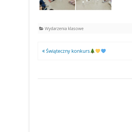
Wydarzenia klasowe
Nawigacja
Świąteczny konkurs
wpisu