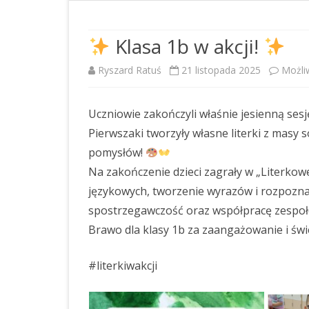
DOSTĘPNOŚĆ
RAPORT O STANIE
Klasa 1b w akcji!
ZAPEWNIENIA DOSTĘPNOŚCI
Ryszard Ratuś
21 listopada 2025
Możli
OŚWIADCZENIE O STANIE
KONTROLI ZARZĄDCZEJ
Uczniowie zakończyli właśnie jesienną sesję 
STANDARDY OCHRONY
Pierwszaki tworzyły własne literki z masy s
MAŁOLETNICH
pomysłów!
Na zakończenie dzieci zagrały w „Literkowe
PLAN POSTĘPOWAŃ O
UDZIELENIE ZAMÓWIENIA NA
językowych, tworzenie wyrazów i rozpoznaw
ROK 2026
spostrzegawczość oraz współpracę zespo
Brawo dla klasy 1b za zaangażowanie i świ
PLAN POSTĘPOWAŃ O
UDZIELENIE ZAMÓWIEŃ NA
#literkiwakcji
ROK 2025
PLAN POSTĘPOWAŃ O
UDZIELENIE ZAMÓWIENIA NA