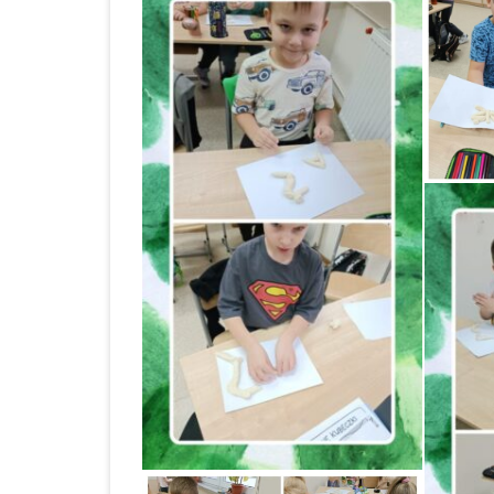
ROK 2024
ROCZNE SPRAWOZDANIE Z
UDZIELONYCH ZAMÓWIEŃ 2023
OGŁOSZENIA
ZAKUP I DOSTAWA
ARTYKUŁÓW ŻYWNO
DO STOŁÓWKI SZKO
ZESPOŁU SZKOLNO 
PRZEDSZKOLNEGO 
BABOROWIE W 2023 
KOLEJNE POSTĘPOW
OGŁOSZENIE O ZAM
ZAKUP I DOSTAWA
ARTYKUŁÓW ŻYWNO
DO STOŁÓWKI SZKO
ZESPOŁU SZKOLNO 
PRZEDSZKOLNEGO 