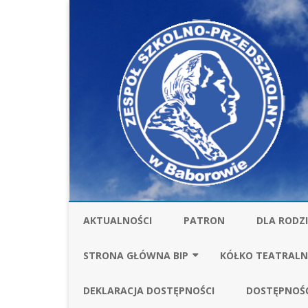
AKTUALNOŚCI
PATRON
DLA RODZ
STOŁÓWKA
STRONA GŁÓWNA BIP
KÓŁKO TEATRALN
UBEZPIECZ
FINANSE
SPRAWOZDANIA FI
DEKLARACJA DOSTĘPNOŚCI
DOSTĘPNOŚ
ZA ROK 2025