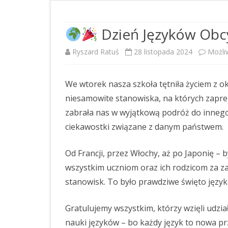
DOSTĘPNOŚĆ
RAPORT O STANIE
Dzień Języków Obcy
ZAPEWNIENIA DOSTĘPNOŚCI
Ryszard Ratuś
28 listopada 2024
Możli
OŚWIADCZENIE O STANIE
KONTROLI ZARZĄDCZEJ
We wtorek nasza szkoła tętniła życiem z o
STANDARDY OCHRONY
niesamowite stanowiska, na których zapreze
MAŁOLETNICH
zabrała nas w wyjątkową podróż do innego 
ciekawostki związane z danym państwem.
PLAN POSTĘPOWAŃ O
UDZIELENIE ZAMÓWIENIA NA
ROK 2026
Od Francji, przez Włochy, aż po Japonię – 
wszystkim uczniom oraz ich rodzicom za z
PLAN POSTĘPOWAŃ O
stanowisk. To było prawdziwe święto język
UDZIELENIE ZAMÓWIEŃ NA
ROK 2025
Gratulujemy wszystkim, którzy wzięli udzi
PLAN POSTĘPOWAŃ O
nauki języków – bo każdy język to nowa p
UDZIELENIE ZAMÓWIENIA NA