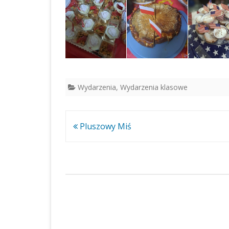
Wydarzenia
,
Wydarzenia klasowe
Nawigacja
Pluszowy Miś
wpisu