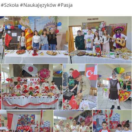
 #Szkoła #NaukaJęzyków #Pasja
INFORMACJA O KWOCIE, KTÓRĄ
ŚCIOWYCH
ZAMIERZA PRZEZNACZYĆ
LNEJ
ZAMAWIAJĄCY NA REALIZACJĘ
–
ZAMÓWIENIA
W
PROTOKÓŁ Z OTWARCIA OFERT
ROKU –
– DOSTAWA ŻYWNOŚCI –
ANIE
KOLEJNE POSTĘPOWANIE
ÓWIENIU.
ZAWIADOMIENIE O WYBORZE
NAJKORZYSTNIEJSZEJ OFERTY-
ŚCIOWYCH
DOSTAWA ŻYWNOŚCI –
LNEJ
KOLEJNA POSTĘPOWANIE
–
W