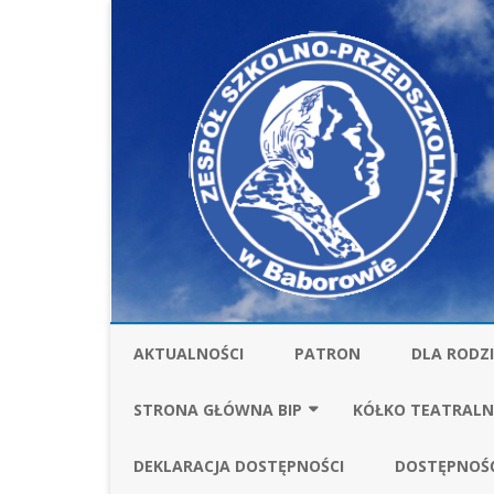
AKTUALNOŚCI
PATRON
DLA RODZ
STOŁÓWKA
STRONA GŁÓWNA BIP
KÓŁKO TEATRALN
UBEZPIECZ
FINANSE
SPRAWOZDANIA FI
DEKLARACJA DOSTĘPNOŚCI
DOSTĘPNOŚ
ZA ROK 2025