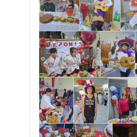
BABOROWIE W 2023 
KONKURS NA STAN
GŁÓWNEGO KSIĘGO
NABÓR NA STANOW
GŁÓWNEGO KSIĘGO
ZESPOLE SZKOLNO –
PRZEDSZKOLNYM W
BABOROWIE