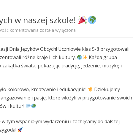
PRZEDSZKOLNEGO
ch w naszej szkole!
STANDARDY OCHRONY
MAŁOLETNICH
wość komentowania
została wyłączona
PROGRAM WYCHOWAWCZO –
PROFILAKTYCZNY
kazji Dnia Języków Obcych! Uczniowie klas 5-8 przygotowali
Dzień
ntowali różne kraje i ich kultury.
Każda grupa
KALENDARZ ROKU SZKOLNEGO
Języków
zakątka świata, pokazując tradycję, jedzenie, muzykę i
2025/2026
Obcych
w
było kolorowo, kreatywnie i edukacyjnie!
Dziękujemy
naszej
aangażowanie i pasję, które włożyli w przygotowanie swoich
szkole!
ów i kultur!
ał w tym wspaniałym wydarzeniu i zachęcamy do dalszej
rzygoda!