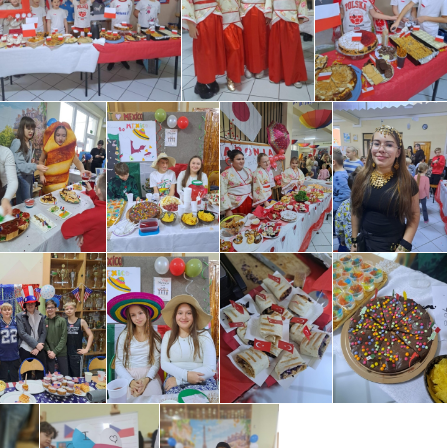
ROKU.
OWISKO
WEGO
ISKO
INFORMACJA O WYNIKACH
WEGO W
NABORU NA WOLNE
STANOWISKO URZĘDNICZE
GŁÓWNEGO KSIĘGOWEGO