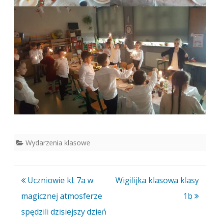
Wydarzenia klasowe
Nawigacja
Uczniowie kl. 7a w
Wigilijka klasowa klasy
wpisu
magicznej atmosferze
1b
spędzili dzisiejszy dzień