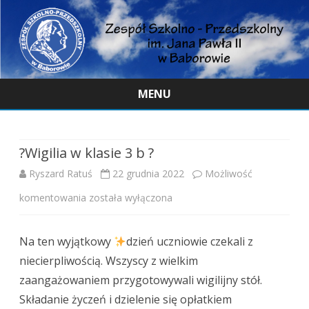
MENU
Skip
to
content
?Wigilia w klasie 3 b ?
Ryszard Ratuś
22 grudnia 2022
Możliwość
?
komentowania
została wyłączona
Wigilia
Na ten wyjątkowy
dzień uczniowie czekali z
w
niecierpliwością. Wszyscy z wielkim
klasie
zaangażowaniem przygotowywali wigilijny stół.
3
Składanie życzeń i dzielenie się opłatkiem