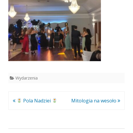
Wydarzenia
Nawigacja
Pola Nadziei
Mitologia na wesoło
wpisu