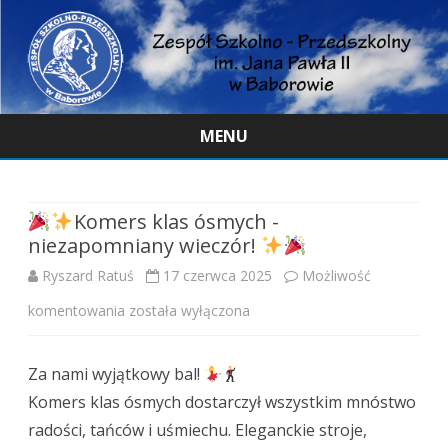
MENU
Skip
to
content
Komers klas ósmych -
niezapomniany wieczór!
Ryszard Ratuś
17 czerwca 2025
Możliwość
komentowania
została wyłączona
Za nami wyjątkowy bal!
Komers
Komers klas ósmych dostarczył wszystkim mnóstwo
klas
radości, tańców i uśmiechu. Eleganckie stroje,