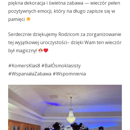
ósmych
piękna dekoracja i świetna zabawa — wieczór pełen
pozytywnych emocji, który na długo zapisze się w
-
pamięci
niezapomniany
wieczór!
Serdecznie dziękujemy Rodzicom za zorganizowanie
tej wyjątkowej uroczystości– dzięki Wam ten wieczór
był magiczny!
#KomersKlas8 #BalÓsmoklasisty
#WspaniałaZabawa #Wspomnienia