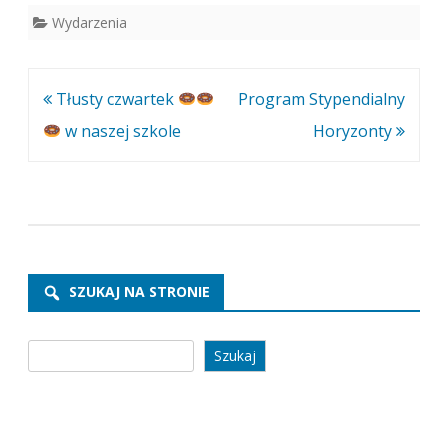
Wydarzenia
Nawigacja
Tłusty czwartek
Program Stypendialny
wpisu
w naszej szkole
Horyzonty
SZUKAJ NA STRONIE
Szukaj
Szukaj