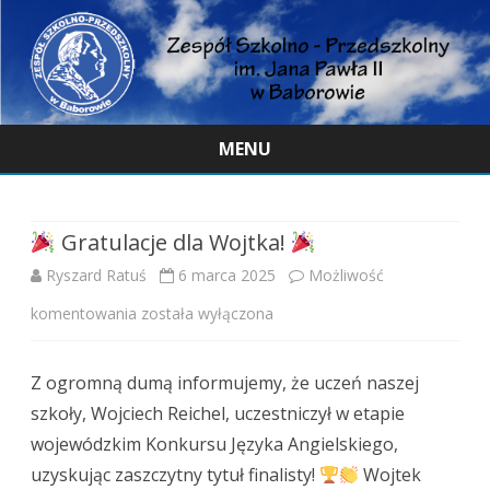
MENU
Skip
to
content
Gratulacje dla Wojtka!
Ryszard Ratuś
6 marca 2025
Możliwość
komentowania
została wyłączona
Gratulacje
Z ogromną dumą informujemy, że uczeń naszej
dla
szkoły, Wojciech Reichel, uczestniczył w etapie
Wojtka!
wojewódzkim Konkursu Języka Angielskiego,
uzyskując zaszczytny tytuł finalisty!
Wojtek