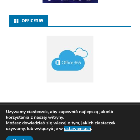
OFFICE365
Copyright 2021
ZSP w Baborowie
Ribosome
by
Używamy ciasteczek, aby zapewnić najlepszą jakość
korzystania z naszej witryny.
GalussoThemes.com
Możesz dowiedzieć się więcej o tym, jakich ciasteczek
Powered by
używamy, lub wyłączyć je w
ustawieniach
.
WordPress