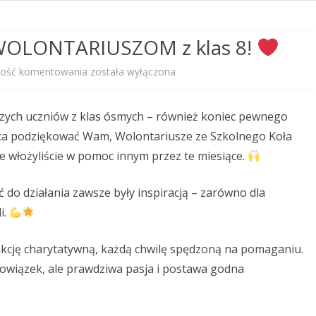
PRZEDSZKOLNEGO
WOLONTARIUSZOM z klas 8!
STANDARDY OCHRONY
MAŁOLETNICH
wość komentowania
została wyłączona
PROGRAM WYCHOWAWCZO –
Dziękujemy
PROFILAKTYCZNY
aszych uczniów z klas ósmych – również koniec pewnego
naszym
rca podziękować Wam, Wolontariusze ze Szkolnego Koła
KALENDARZ ROKU SZKOLNEGO
WOLONTARIUSZOM
akie włożyliście w pomoc innym przez te miesiące.
2025/2026
z
do działania zawsze były inspiracją – zarówno dla
klas
i.
8!
kcję charytatywną, każdą chwilę spędzoną na pomaganiu.
obowiązek, ale prawdziwa pasja i postawa godna