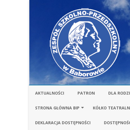
AKTUALNOŚCI
PATRON
DLA RODZ
STOŁÓWKA
STRONA GŁÓWNA BIP
KÓŁKO TEATRALN
UBEZPIECZ
FINANSE
SPRAWOZDANIA FI
DEKLARACJA DOSTĘPNOŚCI
DOSTĘPNOŚ
ZA ROK 2025