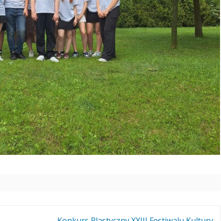
ROKU.
OWISKO
WEGO
ISKO
INFORMACJA O WYNIKACH
WEGO W
NABORU NA WOLNE
STANOWISKO URZĘDNICZE
GŁÓWNEGO KSIĘGOWEGO
Konkurs Plastyczny XXIII Festiwalu Kultury