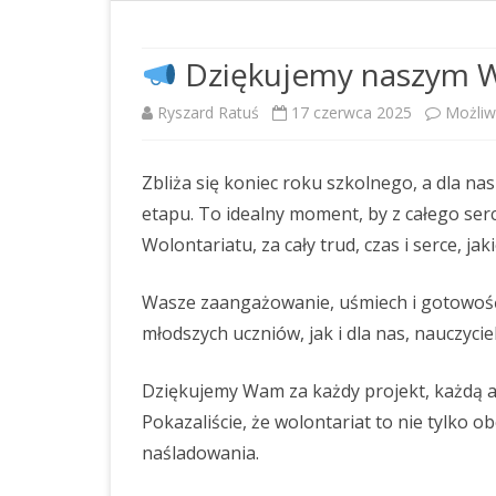
DOSTĘPNOŚĆ
RAPORT O STANIE
Dziękujemy naszym 
ZAPEWNIENIA DOSTĘPNOŚCI
Ryszard Ratuś
17 czerwca 2025
Możli
OŚWIADCZENIE O STANIE
KONTROLI ZARZĄDCZEJ
Zbliża się koniec roku szkolnego, a dla n
STANDARDY OCHRONY
etapu. To idealny moment, by z całego se
MAŁOLETNICH
Wolontariatu, za cały trud, czas i serce, j
PLAN POSTĘPOWAŃ O
Wasze zaangażowanie, uśmiech i gotowość 
UDZIELENIE ZAMÓWIENIA NA
ROK 2026
młodszych uczniów, jak i dla nas, nauczyciel
PLAN POSTĘPOWAŃ O
Dziękujemy Wam za każdy projekt, każdą a
UDZIELENIE ZAMÓWIEŃ NA
Pokazaliście, że wolontariat to nie tylko 
ROK 2025
naśladowania.
PLAN POSTĘPOWAŃ O
UDZIELENIE ZAMÓWIENIA NA