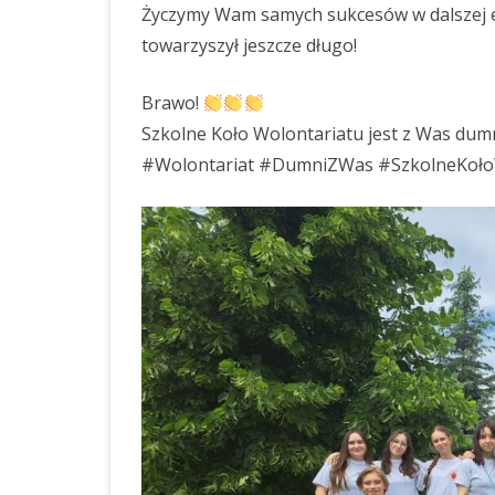
Życzymy Wam samych sukcesów w dalszej e
ROK 2024
towarzyszył jeszcze długo!
ROCZNE SPRAWOZDANIE Z
UDZIELONYCH ZAMÓWIEŃ 2023
Brawo!
Szkolne Koło Wolontariatu jest z Was dum
OGŁOSZENIA
ZAKUP I DOSTAWA
#Wolontariat #DumniZWas #SzkolneKołoW
ARTYKUŁÓW ŻYWNO
DO STOŁÓWKI SZKO
ZESPOŁU SZKOLNO 
PRZEDSZKOLNEGO 
BABOROWIE W 2023 
KOLEJNE POSTĘPOW
OGŁOSZENIE O ZAM
ZAKUP I DOSTAWA
ARTYKUŁÓW ŻYWNO
DO STOŁÓWKI SZKO
ZESPOŁU SZKOLNO 
PRZEDSZKOLNEGO 