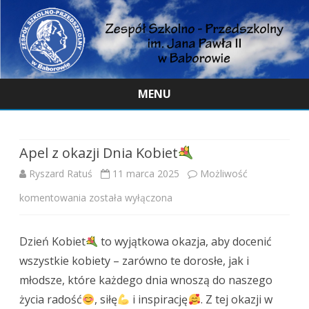
MENU
Skip
to
content
Apel z okazji Dnia Kobiet
Ryszard Ratuś
11 marca 2025
Możliwość
Apel
komentowania
została wyłączona
z
Dzień Kobiet
to wyjątkowa okazja, aby docenić
okazji
wszystkie kobiety – zarówno te dorosłe, jak i
Dnia
młodsze, które każdego dnia wnoszą do naszego
Kobiet
życia radość
, siłę
i inspirację
. Z tej okazji w