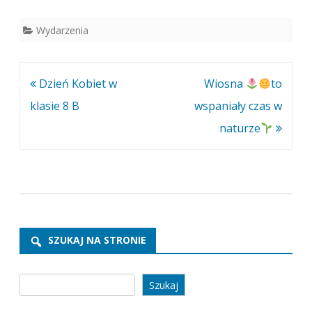
Wydarzenia
Nawigacja
Dzień Kobiet w
Wiosna
to
wpisu
klasie 8 B
wspaniały czas w
naturze
SZUKAJ NA STRONIE
Szukaj
Szukaj