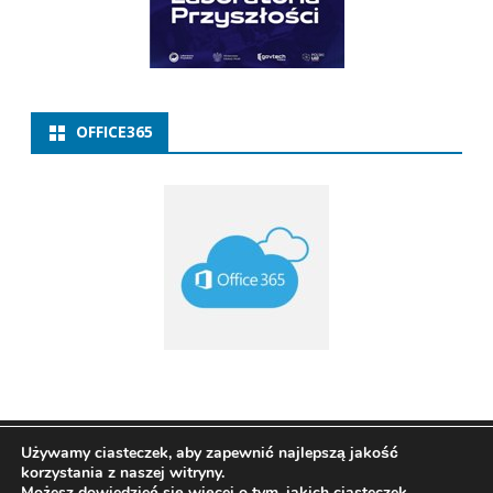
OFFICE365
Copyright 2021
ZSP w Baborowie
Ribosome
by
Używamy ciasteczek, aby zapewnić najlepszą jakość
korzystania z naszej witryny.
GalussoThemes.com
Możesz dowiedzieć się więcej o tym, jakich ciasteczek