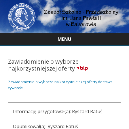
MENU
Skip
to
content
Zawiadomienie o wyborze
najkorzystniejszej oferty
Zawiadomienie o wyborze najkorzystniejszej oferty dostawa
żywności
Informację przygotował(a):
Ryszard Ratuś
Opublikował(a):
Ryszard Ratuś