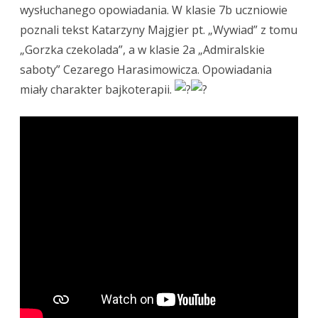
wysłuchanego opowiadania. W klasie 7b uczniowie
poznali tekst Katarzyny Majgier pt. „Wywiad” z tomu
„Gorzka czekolada”, a w klasie 2a „Admiralskie
saboty” Cezarego Harasimowicza. Opowiadania
miały charakter bajkoterapii.