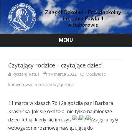
MENU
Skip
to
content
Czytający rodzice – czytające dzieci
Ryszard Ratuś
14 marca 2022
Możliwość
Czytający
komentowania
została wyłączona
rodzice
11 marca w klasach 7b i 2a gościła pani Barbara
–
Kraśnicka. Jak się okazało, nie tylko najmłodsze
czytające
dzieci lubią, kiedy się im czyta
Zajęcia były
dzieci
wzbogacone rozmową nawiązującą do