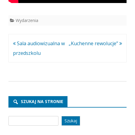
Wydarzenia
Nawigacja
Sala audiowizualna w
„Kuchenne rewolucje”
wpisu
przedszkolu
SZUKAJ NA STRONIE
Szukaj
Szukaj