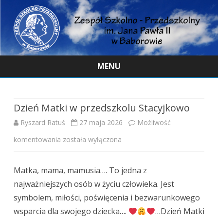
MENU
Skip
to
content
Dzień Matki w przedszkolu Stacyjkowo
Ryszard Ratuś
27 maja 2026
Możliwość
Dzień
komentowania
została wyłączona
Matki
Matka, mama, mamusia…. To jedna z
w
najważniejszych osób w życiu człowieka. Jest
przedszkolu
symbolem, miłości, poświęcenia i bezwarunkowego
Stacyjkowo
wsparcia dla swojego dziecka….
…Dzień Matki