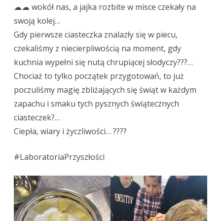
☁☁ wokół nas, a jajka rozbite w misce czekały na
do
swoją kolej…
świąt?
Gdy pierwsze ciasteczka znalazły się w piecu,
czekaliśmy z niecierpliwością na moment, gdy
kuchnia wypełni się nutą chrupiącej słodyczy???…
Chociaż to tylko początek przygotowań, to już
poczuliśmy magię zbliżających się świąt w każdym
zapachu i smaku tych pysznych świątecznych
ciasteczek?…
Ciepła, wiary i życzliwości… ????
#LaboratoriaPrzyszłości