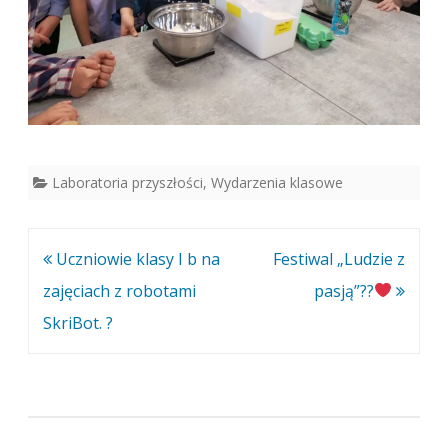
Laboratoria przyszłości
,
Wydarzenia klasowe
Nawigacja
Uczniowie klasy I b na
Festiwal „Ludzie z
wpisu
zajęciach z robotami
pasją”??
SkriBot. ?