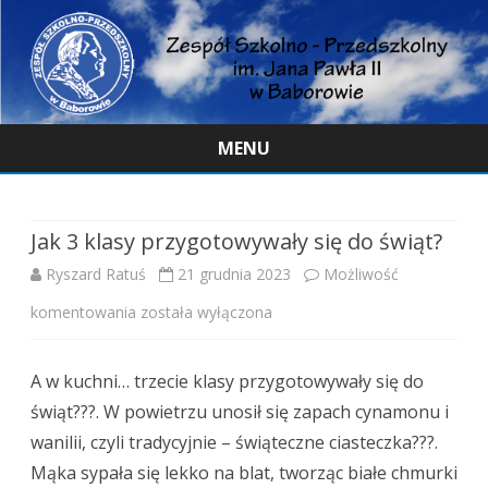
MENU
Skip
to
content
Jak 3 klasy przygotowywały się do świąt?
Ryszard Ratuś
21 grudnia 2023
Możliwość
Jak
komentowania
została wyłączona
3
A w kuchni… trzecie klasy przygotowywały się do
klasy
świąt???. W powietrzu unosił się zapach cynamonu i
przygotowywały
wanilii, czyli tradycyjnie – świąteczne ciasteczka???.
się
Mąka sypała się lekko na blat, tworząc białe chmurki