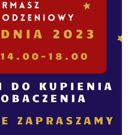
ROKU.
OWISKO
WEGO
ISKO
INFORMACJA O WYNIKACH
WEGO W
NABORU NA WOLNE
STANOWISKO URZĘDNICZE
GŁÓWNEGO KSIĘGOWEGO