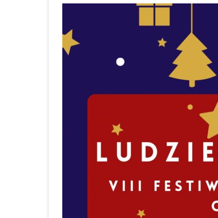
ROK 2024
ROCZNE SPRAWOZDANIE Z
UDZIELONYCH ZAMÓWIEŃ 2023
OGŁOSZENIA
ZAKUP I DOSTAWA
ARTYKUŁÓW ŻYWNO
DO STOŁÓWKI SZKO
ZESPOŁU SZKOLNO 
PRZEDSZKOLNEGO 
BABOROWIE W 2023 
KOLEJNE POSTĘPOW
OGŁOSZENIE O ZAM
ZAKUP I DOSTAWA
ARTYKUŁÓW ŻYWNO
DO STOŁÓWKI SZKO
ZESPOŁU SZKOLNO 
PRZEDSZKOLNEGO 