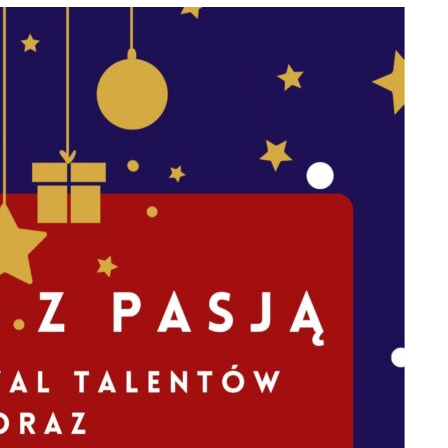
INFORMACJA O KWOCIE, KTÓRĄ
ŚCIOWYCH
ZAMIERZA PRZEZNACZYĆ
LNEJ
ZAMAWIAJĄCY NA REALIZACJĘ
–
ZAMÓWIENIA
W
PROTOKÓŁ Z OTWARCIA OFERT
ROKU –
– DOSTAWA ŻYWNOŚCI –
ANIE
KOLEJNE POSTĘPOWANIE
ÓWIENIU.
ZAWIADOMIENIE O WYBORZE
NAJKORZYSTNIEJSZEJ OFERTY-
ŚCIOWYCH
DOSTAWA ŻYWNOŚCI –
LNEJ
KOLEJNA POSTĘPOWANIE
–
W