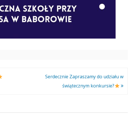
Serdecznie Zapraszamy do udziału w
świątecznym konkursie?