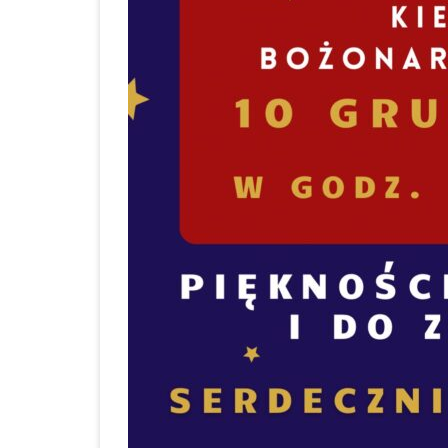
BABOROWIE W 2023 
KONKURS NA STAN
GŁÓWNEGO KSIĘGO
NABÓR NA STANOW
GŁÓWNEGO KSIĘGO
ZESPOLE SZKOLNO –
PRZEDSZKOLNYM W
BABOROWIE