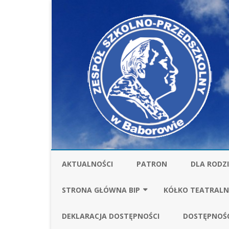
AKTUALNOŚCI
PATRON
DLA RODZ
STOŁÓWKA
STRONA GŁÓWNA BIP
KÓŁKO TEATRALN
UBEZPIECZ
FINANSE
SPRAWOZDANIA FI
DEKLARACJA DOSTĘPNOŚCI
DOSTĘPNOŚ
ZA ROK 2025