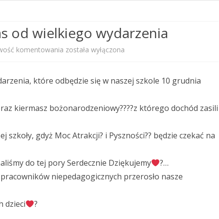
PRZEDSZKOLNEGO
nas od wielkiego wydarzenia
STANDARDY OCHRONY
MAŁOLETNICH
Już
wość komentowania
została wyłączona
PROGRAM WYCHOWAWCZO –
tylko?
PROFILAKTYCZNY
ydarzenia, które odbędzie się w naszej szkole 10 grudnia
13
KALENDARZ ROKU SZKOLNEGO
dni
? oraz kiermasz bożonarodzeniowy????z którego dochód zasili
2025/2026
dzieli
 szkoły, gdyż Moc Atrakcji? i Pyszności?? będzie czekać na
nas
od
aliśmy do tej pory Serdecznie Dziękujemy
?…
wielkiego
z pracowników niepedagogicznych przerosło nasze
wydarzenia
h dzieci
?