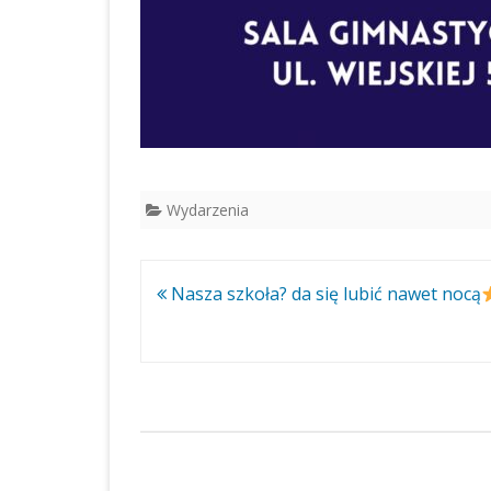
Wydarzenia
Nawigacja
Nasza szkoła? da się lubić nawet nocą
wpisu