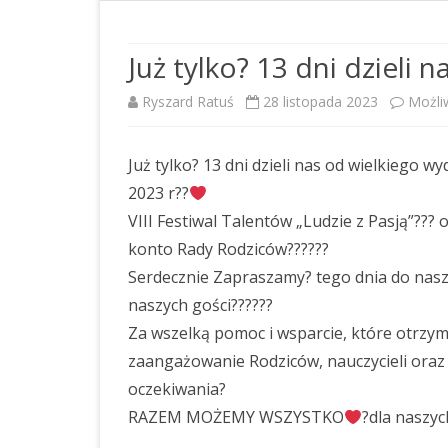
DOSTĘPNOŚĆ
RAPORT O STANIE
Już tylko? 13 dni dzieli 
ZAPEWNIENIA DOSTĘPNOŚCI
Ryszard Ratuś
28 listopada 2023
Możli
OŚWIADCZENIE O STANIE
KONTROLI ZARZĄDCZEJ
Już tylko? 13 dni dzieli nas od wielkiego w
STANDARDY OCHRONY
2023 r??
MAŁOLETNICH
VIII Festiwal Talentów „Ludzie z Pasją”??
konto Rady Rodziców?‍?‍??‍?‍?
PLAN POSTĘPOWAŃ O
UDZIELENIE ZAMÓWIENIA NA
Serdecznie Zapraszamy? tego dnia do naszej
ROK 2026
naszych gości?‍?‍??‍?‍?
Za wszelką pomoc i wsparcie, które otrzym
PLAN POSTĘPOWAŃ O
zaangażowanie Rodziców, nauczycieli ora
UDZIELENIE ZAMÓWIEŃ NA
ROK 2025
oczekiwania?
RAZEM MOŻEMY WSZYSTKO
?dla naszyc
PLAN POSTĘPOWAŃ O
UDZIELENIE ZAMÓWIENIA NA