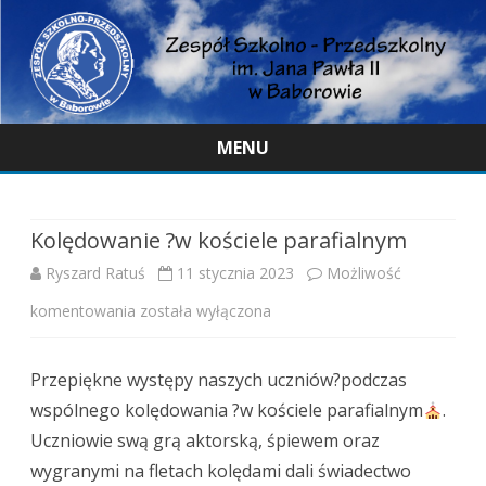
MENU
Skip
to
content
Kolędowanie ?w kościele parafialnym
Ryszard Ratuś
11 stycznia 2023
Możliwość
Kolędowanie
komentowania
została wyłączona
?
Przepiękne występy naszych uczniów?podczas
w
wspólnego kolędowania ?w kościele parafialnym
.
kościele
Uczniowie swą grą aktorską, śpiewem oraz
parafialnym
wygranymi na fletach kolędami dali świadectwo