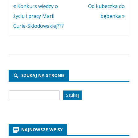
Nawigacja
Konkurs wiedzy o
Od kubeczka do
wpisu
życiu i pracy Marii
bębenka
Curie-Skłodowskiej??‍?
SZUKAJ NA STRONIE
Szukaj
Szukaj
NAJNOWSZE WPISY