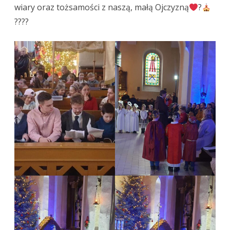
wiary oraz tożsamości z naszą, małą Ojczyzną
?
?‍?‍?‍?