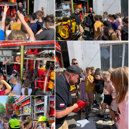
INFORMACJA O KWOCIE, KTÓRĄ
ŚCIOWYCH
ZAMIERZA PRZEZNACZYĆ
LNEJ
ZAMAWIAJĄCY NA REALIZACJĘ
–
ZAMÓWIENIA
W
PROTOKÓŁ Z OTWARCIA OFERT
ROKU –
– DOSTAWA ŻYWNOŚCI –
ANIE
KOLEJNE POSTĘPOWANIE
ÓWIENIU.
ZAWIADOMIENIE O WYBORZE
NAJKORZYSTNIEJSZEJ OFERTY-
ŚCIOWYCH
DOSTAWA ŻYWNOŚCI –
LNEJ
KOLEJNA POSTĘPOWANIE
–
W