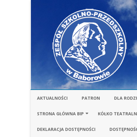
AKTUALNOŚCI
PATRON
DLA RODZ
STOŁÓWKA
STRONA GŁÓWNA BIP
KÓŁKO TEATRALN
UBEZPIECZ
FINANSE
SPRAWOZDANIA FI
DEKLARACJA DOSTĘPNOŚCI
DOSTĘPNOŚ
ZA ROK 2025