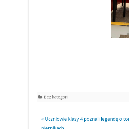
Bez kategorii
Nawigacja
Uczniowie klasy 4 poznali legendę o to
wpisu
piernikach