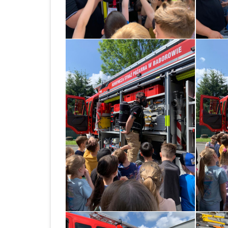
BABOROWIE W 2023 
KONKURS NA STAN
GŁÓWNEGO KSIĘGO
NABÓR NA STANOW
GŁÓWNEGO KSIĘGO
ZESPOLE SZKOLNO –
PRZEDSZKOLNYM W
BABOROWIE