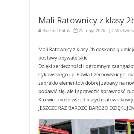
DOSTĘPNOŚĆ
RAPORT O STANIE
Mali Ratownicy z klasy 2
ZAPEWNIENIA DOSTĘPNOŚCI
Ryszard Ratuś
25 maja 2026
Możliwoś
OŚWIADCZENIE O STANIE
KONTROLI ZARZĄDCZEJ
Mali Ratownicy z klasy 2b doskonalą umiej
STANDARDY OCHRONY
postawy obywatelskie.
MAŁOLETNICH
Dzięki serdeczności i ogromnym zaangażow
Cykowskiego i p. Pawła Czechowskiego, mal
PLAN POSTĘPOWAŃ O
UDZIELENIE ZAMÓWIENIA NA
zabrakło elementów dobrej zabawy na now
ROK 2026
pobawić się, ale i sprawdzić sprawność ru
Kto wie…może wśród małych ratowników jes
PLAN POSTĘPOWAŃ O
JESZCZE RAZ BARDZO BARDZO DZIĘKUJE
UDZIELENIE ZAMÓWIEŃ NA
ROK 2025
PLAN POSTĘPOWAŃ O
UDZIELENIE ZAMÓWIENIA NA