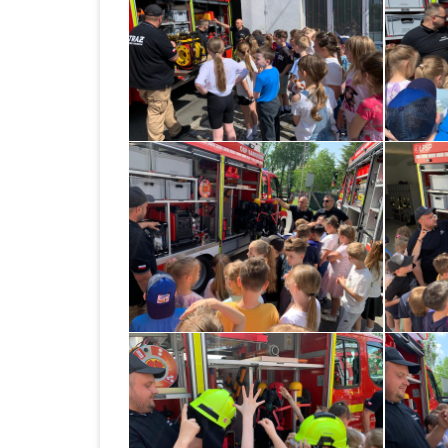
ROK 2024
ROCZNE SPRAWOZDANIE Z
UDZIELONYCH ZAMÓWIEŃ 2023
OGŁOSZENIA
ZAKUP I DOSTAWA
ARTYKUŁÓW ŻYWNO
DO STOŁÓWKI SZKO
ZESPOŁU SZKOLNO 
PRZEDSZKOLNEGO 
BABOROWIE W 2023 
KOLEJNE POSTĘPOW
OGŁOSZENIE O ZAM
ZAKUP I DOSTAWA
ARTYKUŁÓW ŻYWNO
DO STOŁÓWKI SZKO
ZESPOŁU SZKOLNO 
PRZEDSZKOLNEGO 