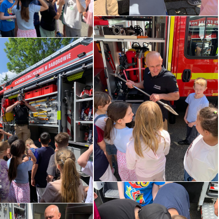
ROKU.
OWISKO
WEGO
ISKO
INFORMACJA O WYNIKACH
WEGO W
NABORU NA WOLNE
STANOWISKO URZĘDNICZE
GŁÓWNEGO KSIĘGOWEGO