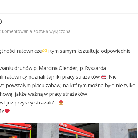
PRZEDSZKOLNEGO
b
STANDARDY OCHRONY
MAŁOLETNICH
Mali
ć komentowania
została wyłączona
PROGRAM WYCHOWAWCZO –
Ratownicy
PROFILAKTYCZNY
ętności ratownicze
i tym samym kształtują odpowiednie
z
KALENDARZ ROKU SZKOLNEGO
klasy
aniu druhów p. Marcina Olender, p. Ryszarda
2025/2026
2b
i ratownicy poznali tajniki pracy strażaków
. Nie
o powstałym placu zabaw, na którym można było nie tylko
chową, jakże ważną w pracy strażaków.
t już przyszły strażak?….
MY