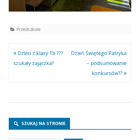
Przedszkole
Nawigacja
Dzieci z klasy 1b ???
Dzień Świętego Patryka
wpisu
szukały zajączka?
– podsumowanie
konkursów??
SZUKAJ NA STRONIE