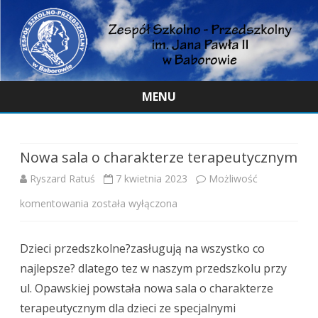
MENU
Skip
to
content
Nowa sala o charakterze terapeutycznym
Ryszard Ratuś
7 kwietnia 2023
Możliwość
Nowa
komentowania
została wyłączona
sala
Dzieci przedszkolne?zasługują na wszystko co
o
najlepsze? dlatego tez w naszym przedszkolu przy
charakterze
ul. Opawskiej powstała nowa sala o charakterze
terapeutycznym
terapeutycznym dla dzieci ze specjalnymi