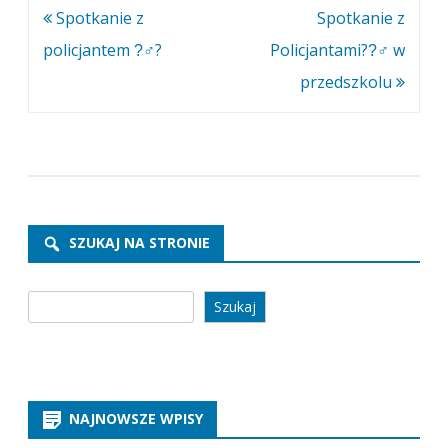
Nawigacja
Spotkanie z
Spotkanie z
wpisu
policjantem ?‍♂?
Policjantami??‍♂ w
przedszkolu
SZUKAJ NA STRONIE
Szukaj
Szukaj
NAJNOWSZE WPISY