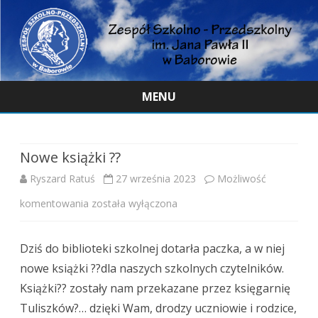
MENU
Skip
to
content
Nowe książki ??
Ryszard Ratuś
27 września 2023
Możliwość
Nowe
komentowania
została wyłączona
książki
Dziś do biblioteki szkolnej dotarła paczka, a w niej
??
nowe książki ??dla naszych szkolnych czytelników.
Książki?? zostały nam przekazane przez księgarnię
Tuliszków?… dzięki Wam, drodzy uczniowie i rodzice,