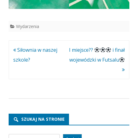
Wydarzenia
Nawigacja
Siłownia w naszej
I miejsce??
i finał
wpisu
szkole?
wojewódzki w Futsalu
SZUKAJ NA STRONIE
Szukaj