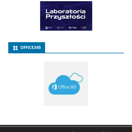
OFFICE365
Copyright 2021
ZSP w Baborowie
Ribosome
by