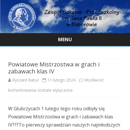
MENU
Skip
to
content
Powiatowe Mistrzostwa w grach i
zabawach klas IV
Ryszard Ratuś
11 lutego 2024
Możliwość
Powiatowe
komentowania
została wyłączona
Mistrzostwa
W Głubczycach 1 lutego tego roku odbyły się
w
Powiatowe Mistrzostwa w grach i zabawach klas
grach
IV???To pierwszy sprawdzian naszych najmłodszych