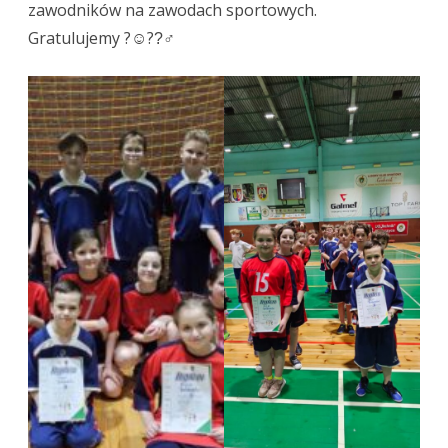
i
zawodników na zawodach sportowych.
Gratulujemy ?☺??‍♂
zabawach
klas
IV