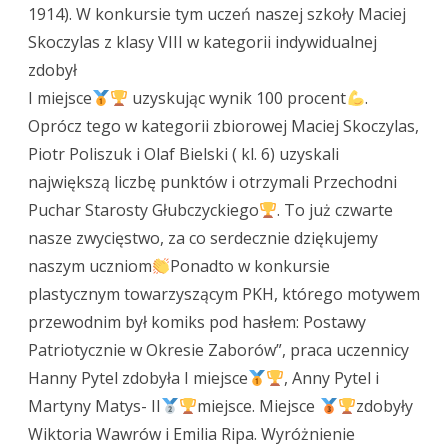
1914). W konkursie tym uczeń naszej szkoły Maciej
Skoczylas z klasy VIII w kategorii indywidualnej
zdobył
I miejsce
uzyskując wynik 100 procent
.
Oprócz tego w kategorii zbiorowej Maciej Skoczylas,
Piotr Poliszuk i Olaf Bielski ( kl. 6) uzyskali
największą liczbę punktów i otrzymali Przechodni
Puchar Starosty Głubczyckiego
. To już czwarte
nasze zwycięstwo, za co serdecznie dziękujemy
naszym uczniom
Ponadto w konkursie
plastycznym towarzyszącym PKH, którego motywem
przewodnim był komiks pod hasłem: Postawy
Patriotycznie w Okresie Zaborów”, praca uczennicy
Hanny Pytel zdobyła I miejsce
, Anny Pytel i
Martyny Matys- II
miejsce. Miejsce
zdobyły
Wiktoria Wawrów i Emilia Ripa. Wyróżnienie