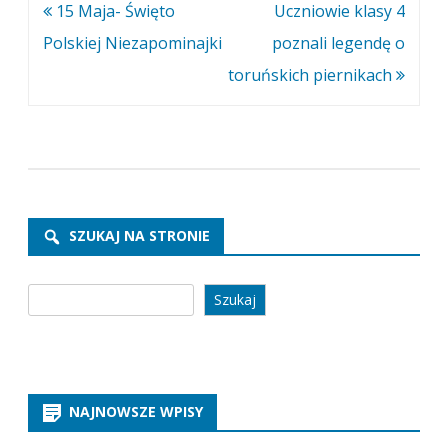
Nawigacja
15 Maja- Święto
Uczniowie klasy 4
wpisu
Polskiej Niezapominajki
poznali legendę o
toruńskich piernikach
SZUKAJ NA STRONIE
Szukaj
Szukaj
NAJNOWSZE WPISY