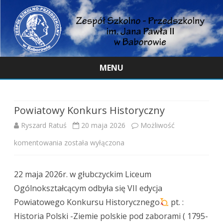
MENU
Skip
to
content
Powiatowy Konkurs Historyczny
Ryszard Ratuś
20 maja 2026
Możliwość
Powiatowy
komentowania
została wyłączona
Konkurs
22 maja 2026r. w głubczyckim Liceum
Historyczny
Ogólnokształcącym odbyła się VII edycja
Powiatowego Konkursu Historycznego
pt. :
Historia Polski -Ziemie polskie pod zaborami ( 1795-