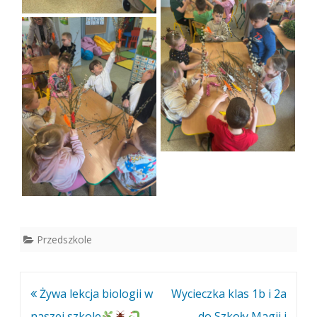
Przedszkole
Nawigacja
Żywa lekcja biologii w
Wycieczka klas 1b i 2a
wpisu
naszej szkole
do Szkoły Magii i