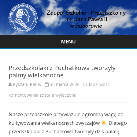
MENU
Skip
to
content
Przedszkolaki z Puchatkowa tworzyły
palmy wielkanocne
Ryszard Ratuś
30 marca 2026
Możliwość
Przedszkolaki
komentowania
została wyłączona
z
Nasze przedszkole przywiązuje ogromną wagę do
Puchatkowa
kultywowania wielkanocnych zwyczajów
. Dlatego
tworzyły
przedszkolaki z Puchatkowa tworzyły dziś palmę