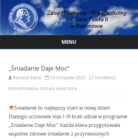
MENU
Skip
to
content
„Śniadanie Daje Moc”
Ryszard Ratuś
16 listopada 2025
Możliwość
„Śniadanie
komentowania
została wyłączona
Daje
Śniadanie to najlepszy start w nowy dzień.
Moc”
Dlatego uczniowie klas I-Ill brali udział w programie
„Śniadanie Daje Moc”. Każda klasa przygotowała
wspólne zdrowe śniadanie z przyniesionych