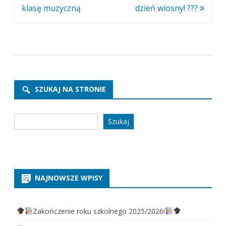
wpisu
klasę muzyczną
dzień wiosny! ???
SZUKAJ NA STRONIE
Szukaj
Szukaj
NAJNOWSZE WPISY
Zakończenie roku szkolnego 2025/2026!