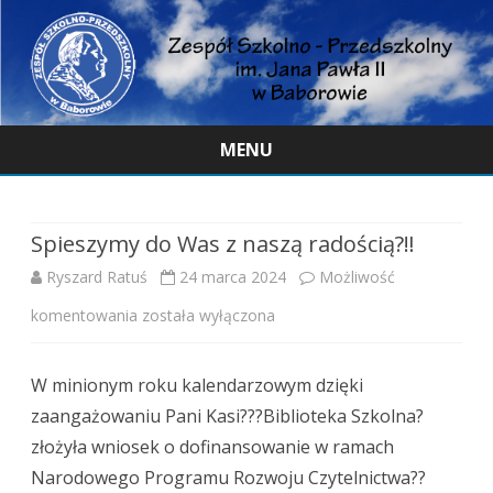
MENU
Skip
to
content
Spieszymy do Was z naszą radością?‼
Ryszard Ratuś
24 marca 2024
Możliwość
Spieszymy
komentowania
została wyłączona
do
W minionym roku kalendarzowym dzięki
Was
zaangażowaniu Pani Kasi??‍?Biblioteka Szkolna?
z
złożyła wniosek o dofinansowanie w ramach
naszą
Narodowego Programu Rozwoju Czytelnictwa??