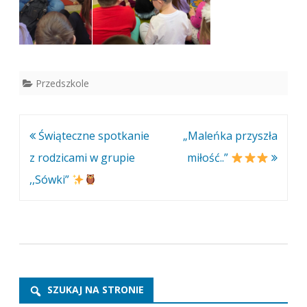
Przedszkole
Nawigacja
Świąteczne spotkanie
„Maleńka przyszła
wpisu
z rodzicami w grupie
miłość..”
,,Sówki”
SZUKAJ NA STRONIE