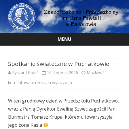
MENU
Skip
to
content
Spotkanie świąteczne w Puchatkowie
Ryszard Ratuś
10 stycznia 2026
Możliwość
Spotkanie
komentowania
została wyłączona
świąteczne
W ten grudniowy dzień w Przedszkolu Puchatkowo,
w
wraz z Panią Dyrektor Eweliną Szwec zagościł Pan
Puchatkowie
Burmistrz Tomasz Krupa, któremu towarzyszyła
jego żona Kasia