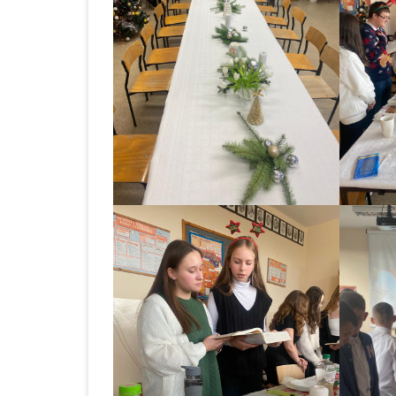
ROK 2024
ROCZNE SPRAWOZDANIE Z
UDZIELONYCH ZAMÓWIEŃ 2023
OGŁOSZENIA
ZAKUP I DOSTAWA
ARTYKUŁÓW ŻYWNO
DO STOŁÓWKI SZKO
ZESPOŁU SZKOLNO 
PRZEDSZKOLNEGO 
BABOROWIE W 2023 
KOLEJNE POSTĘPOW
OGŁOSZENIE O ZAM
ZAKUP I DOSTAWA
ARTYKUŁÓW ŻYWNO
DO STOŁÓWKI SZKO
ZESPOŁU SZKOLNO 
PRZEDSZKOLNEGO 