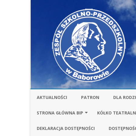
AKTUALNOŚCI
PATRON
DLA RODZ
STOŁÓWKA
STRONA GŁÓWNA BIP
KÓŁKO TEATRALN
UBEZPIECZ
FINANSE
SPRAWOZDANIA FI
DEKLARACJA DOSTĘPNOŚCI
DOSTĘPNOŚ
ZA ROK 2025