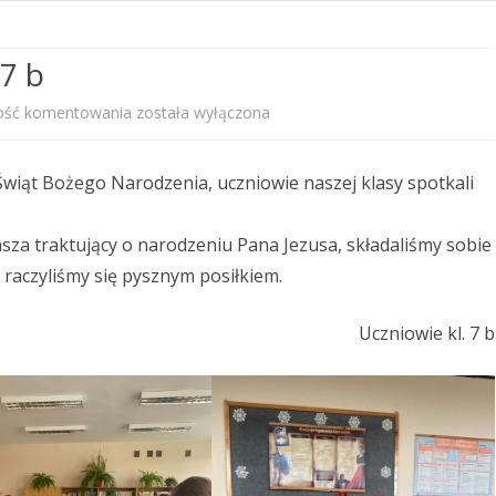
PRZEDSZKOLNEGO
 7 b
STANDARDY OCHRONY
MAŁOLETNICH
Spotkanie
ość komentowania
została wyłączona
PROGRAM WYCHOWAWCZO –
Wigilijne
PROFILAKTYCZNY
 Świąt Bożego Narodzenia, uczniowie naszej klasy spotkali
w
KALENDARZ ROKU SZKOLNEGO
kl.
sza traktujący o narodzeniu Pana Jezusa, składaliśmy sobie
2025/2026
7
i raczyliśmy się pysznym posiłkiem.
b
Uczniowie kl. 7 b