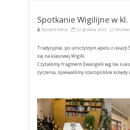
DOSTĘPNOŚĆ
RAPORT O STANIE
Spotkanie Wigilijne w kl.
ZAPEWNIENIA DOSTĘPNOŚCI
Ryszard Ratuś
22 grudnia 2023
Możliw
OŚWIADCZENIE O STANIE
KONTROLI ZARZĄDCZEJ
Tradycyjnie, po uroczystym apelu z okazji
STANDARDY OCHRONY
się na klasowej Wigilii.
MAŁOLETNICH
Czytaliśmy fragment Ewangelii wg św. Łuka
życzenia, śpiewaliśmy staropolskie kolędy 
PLAN POSTĘPOWAŃ O
UDZIELENIE ZAMÓWIENIA NA
ROK 2026
PLAN POSTĘPOWAŃ O
UDZIELENIE ZAMÓWIEŃ NA
ROK 2025
PLAN POSTĘPOWAŃ O
UDZIELENIE ZAMÓWIENIA NA