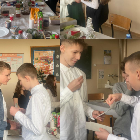
ROKU.
OWISKO
WEGO
ISKO
INFORMACJA O WYNIKACH
WEGO W
NABORU NA WOLNE
STANOWISKO URZĘDNICZE
GŁÓWNEGO KSIĘGOWEGO