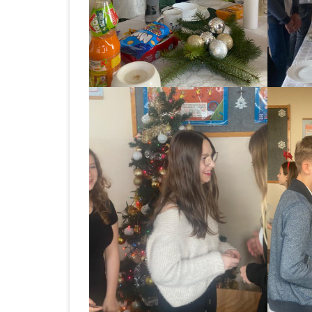
BABOROWIE W 2023 
KONKURS NA STAN
GŁÓWNEGO KSIĘGO
NABÓR NA STANOW
GŁÓWNEGO KSIĘGO
ZESPOLE SZKOLNO –
PRZEDSZKOLNYM W
BABOROWIE