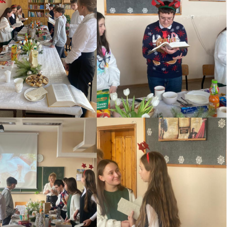
INFORMACJA O KWOCIE, KTÓRĄ
ŚCIOWYCH
ZAMIERZA PRZEZNACZYĆ
LNEJ
ZAMAWIAJĄCY NA REALIZACJĘ
–
ZAMÓWIENIA
W
PROTOKÓŁ Z OTWARCIA OFERT
ROKU –
– DOSTAWA ŻYWNOŚCI –
ANIE
KOLEJNE POSTĘPOWANIE
ÓWIENIU.
ZAWIADOMIENIE O WYBORZE
NAJKORZYSTNIEJSZEJ OFERTY-
ŚCIOWYCH
DOSTAWA ŻYWNOŚCI –
LNEJ
KOLEJNA POSTĘPOWANIE
–
W