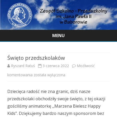
MENU
Skip
to
content
Święto przedszkolaków
Ryszard Ratuś
3 czerwca 2022
Możliwość
Święto
komentowania
została wyłączona
przedszkolaków
Dziecięca radość nie zna granic, dziś nasze
przedszkolaki obchodziły swoje święto, z tej okazji
gościliśmy animatorkę ,,Marzena Bielesz Happy
Kids”. Dziękujemy bardzo naszym sponsorom bez