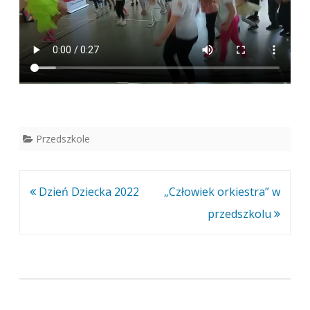
Przedszkole
Nawigacja
Dzień Dziecka 2022
„Człowiek orkiestra” w
wpisu
przedszkolu