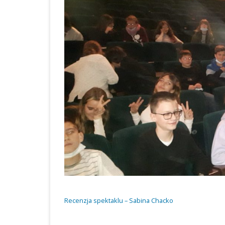
ROK 2024
ROCZNE SPRAWOZDANIE Z
UDZIELONYCH ZAMÓWIEŃ 2023
OGŁOSZENIA
ZAKUP I DOSTAWA
ARTYKUŁÓW ŻYWNO
DO STOŁÓWKI SZKO
ZESPOŁU SZKOLNO 
PRZEDSZKOLNEGO 
BABOROWIE W 2023 
KOLEJNE POSTĘPOW
OGŁOSZENIE O ZAM
ZAKUP I DOSTAWA
ARTYKUŁÓW ŻYWNO
DO STOŁÓWKI SZKO
Recenzja spektaklu – Sabina Chacko
ZESPOŁU SZKOLNO 
PRZEDSZKOLNEGO 