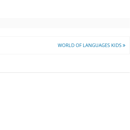
ROKU.
OWISKO
WEGO
ISKO
INFORMACJA O WYNIKACH
WEGO W
NABORU NA WOLNE
WORLD OF LANGUAGES KIDS
STANOWISKO URZĘDNICZE
GŁÓWNEGO KSIĘGOWEGO