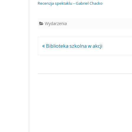
Recenzja spektaklu – Gabriel Chacko
BABOROWIE W 2023 
KONKURS NA STAN
GŁÓWNEGO KSIĘGO
Wydarzenia
NABÓR NA STANOW
GŁÓWNEGO KSIĘGO
Nawigacja
Biblioteka szkolna w akcji
ZESPOLE SZKOLNO –
wpisu
PRZEDSZKOLNYM W
BABOROWIE