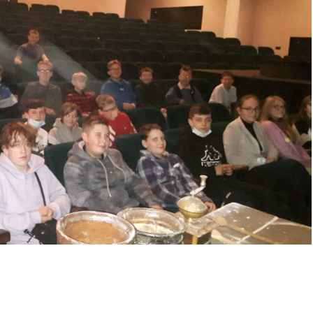
INFORMACJA O KWOCIE, KTÓRĄ
ŚCIOWYCH
ZAMIERZA PRZEZNACZYĆ
LNEJ
ZAMAWIAJĄCY NA REALIZACJĘ
–
ZAMÓWIENIA
W
PROTOKÓŁ Z OTWARCIA OFERT
ROKU –
– DOSTAWA ŻYWNOŚCI –
ANIE
KOLEJNE POSTĘPOWANIE
ÓWIENIU.
ZAWIADOMIENIE O WYBORZE
NAJKORZYSTNIEJSZEJ OFERTY-
ŚCIOWYCH
DOSTAWA ŻYWNOŚCI –
LNEJ
KOLEJNA POSTĘPOWANIE
–
W