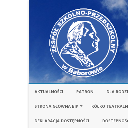
AKTUALNOŚCI
PATRON
DLA RODZ
STOŁÓWKA
STRONA GŁÓWNA BIP
KÓŁKO TEATRALN
UBEZPIECZ
FINANSE
SPRAWOZDANIA FI
DEKLARACJA DOSTĘPNOŚCI
DOSTĘPNOŚ
ZA ROK 2025