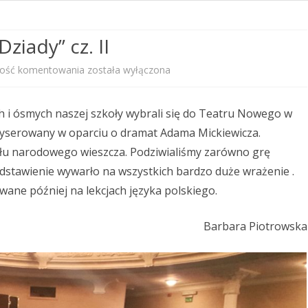
PRZEDSZKOLNEGO
ziady” cz. II
STANDARDY OCHRONY
MAŁOLETNICH
Teatr
wość komentowania
została wyłączona
PROGRAM WYCHOWAWCZO –
Nowy
PROFILAKTYCZNY
ch i ósmych naszej szkoły wybrali się do Teatru Nowego w
w
reżyserowany w oparciu o dramat Adama Mickiewicza.
KALENDARZ ROKU SZKOLNEGO
Zabrzu
ełu narodowego wieszcza. Podziwialiśmy zarówno grę
2025/2026
–
edstawienie wywarło na wszystkich bardzo duże wrażenie .
ane później na lekcjach języka polskiego.
„Dziady”
cz.
Barbara Piotrowska
II