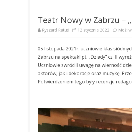
DOSTĘPNOŚĆ
RAPORT O STANIE
Teatr Nowy w Zabrzu – „D
ZAPEWNIENIA DOSTĘPNOŚCI
Ryszard Ratuś
12 stycznia 2022
Możli
OŚWIADCZENIE O STANIE
KONTROLI ZARZĄDCZEJ
05 listopada 2021r. uczniowie klas siódmy
STANDARDY OCHRONY
Zabrzu na spektakl pt. „Dziady” cz. II wy
MAŁOLETNICH
Uczniowie zwrócili uwagę na wierność dzi
aktorów, jak i dekoracje oraz muzykę. Prz
PLAN POSTĘPOWAŃ O
UDZIELENIE ZAMÓWIENIA NA
Potwierdzeniem tego były recenzje redagow
ROK 2026
PLAN POSTĘPOWAŃ O
UDZIELENIE ZAMÓWIEŃ NA
ROK 2025
PLAN POSTĘPOWAŃ O
UDZIELENIE ZAMÓWIENIA NA