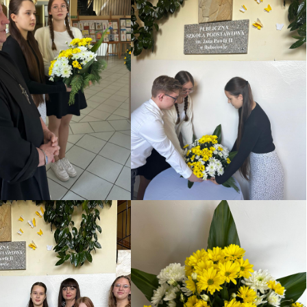
INFORMACJA O KWOCIE, KTÓRĄ
ŚCIOWYCH
ZAMIERZA PRZEZNACZYĆ
LNEJ
ZAMAWIAJĄCY NA REALIZACJĘ
–
ZAMÓWIENIA
W
PROTOKÓŁ Z OTWARCIA OFERT
ROKU –
– DOSTAWA ŻYWNOŚCI –
ANIE
KOLEJNE POSTĘPOWANIE
ÓWIENIU.
ZAWIADOMIENIE O WYBORZE
NAJKORZYSTNIEJSZEJ OFERTY-
ŚCIOWYCH
DOSTAWA ŻYWNOŚCI –
LNEJ
KOLEJNA POSTĘPOWANIE
–
W