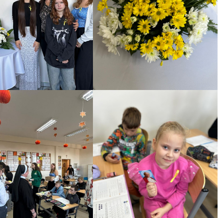
ROKU.
OWISKO
WEGO
ISKO
INFORMACJA O WYNIKACH
WEGO W
NABORU NA WOLNE
STANOWISKO URZĘDNICZE
GŁÓWNEGO KSIĘGOWEGO