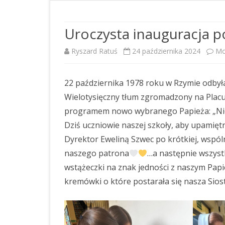
DOSTĘPNOŚĆ
RAPORT O STANIE
Uroczysta inauguracja po
ZAPEWNIENIA DOSTĘPNOŚCI
Ryszard Ratuś
24 października 2024
Mo
OŚWIADCZENIE O STANIE
KONTROLI ZARZĄDCZEJ
22 października 1978 roku w Rzymie odbyła
STANDARDY OCHRONY
Wielotysięczny tłum zgromadzony na Placu ś
MAŁOLETNICH
programem nowo wybranego Papieża: „Nie l
Dziś uczniowie naszej szkoły, aby upamiętn
PLAN POSTĘPOWAŃ O
UDZIELENIE ZAMÓWIENIA NA
Dyrektor Eweliną Szwec po krótkiej, wspóln
ROK 2026
naszego patrona
…a następnie wszystk
wstążeczki na znak jedności z naszym Pap
PLAN POSTĘPOWAŃ O
kremówki o które postarała się nasza Sios
UDZIELENIE ZAMÓWIEŃ NA
ROK 2025
PLAN POSTĘPOWAŃ O
UDZIELENIE ZAMÓWIENIA NA