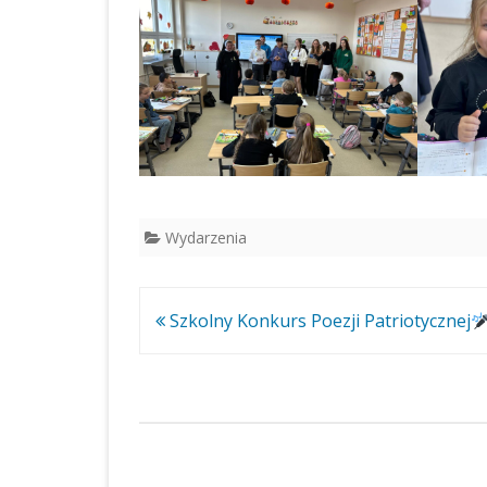
Wydarzenia
Nawigacja
Szkolny Konkurs Poezji Patriotycznej
wpisu