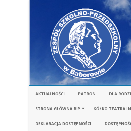
AKTUALNOŚCI
PATRON
DLA RODZ
STOŁÓWKA
STRONA GŁÓWNA BIP
KÓŁKO TEATRALN
UBEZPIECZ
FINANSE
SPRAWOZDANIA FI
DEKLARACJA DOSTĘPNOŚCI
DOSTĘPNOŚ
ZA ROK 2025