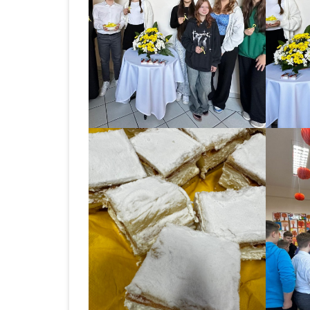
BABOROWIE W 2023 
KONKURS NA STAN
GŁÓWNEGO KSIĘGO
NABÓR NA STANOW
GŁÓWNEGO KSIĘGO
ZESPOLE SZKOLNO –
PRZEDSZKOLNYM W
BABOROWIE