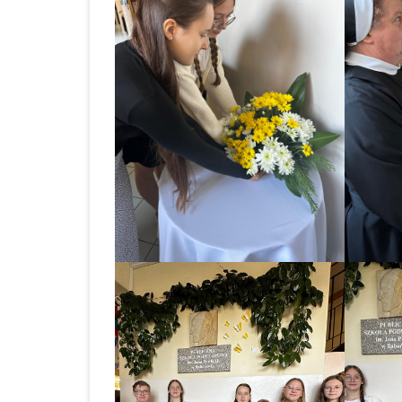
ROK 2024
ROCZNE SPRAWOZDANIE Z
UDZIELONYCH ZAMÓWIEŃ 2023
OGŁOSZENIA
ZAKUP I DOSTAWA
ARTYKUŁÓW ŻYWNO
DO STOŁÓWKI SZKO
ZESPOŁU SZKOLNO 
PRZEDSZKOLNEGO 
BABOROWIE W 2023 
KOLEJNE POSTĘPOW
OGŁOSZENIE O ZAM
ZAKUP I DOSTAWA
ARTYKUŁÓW ŻYWNO
DO STOŁÓWKI SZKO
ZESPOŁU SZKOLNO 
PRZEDSZKOLNEGO 