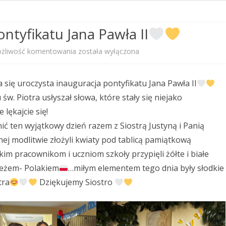
PRZEDSZKOLNEGO
ntyfikatu Jana Pawła II
STANDARDY OCHRONY
MAŁOLETNICH
Uroczysta
żliwość komentowania
została wyłączona
PROGRAM WYCHOWAWCZO –
inauguracja
PROFILAKTYCZNY
 się uroczysta inauguracja pontyfikatu Jana Pawła II
pontyfikatu
w. Piotra usłyszał słowa, które stały się niejako
KALENDARZ ROKU SZKOLNEGO
Jana
ękajcie się!
2025/2026
Pawła
ić ten wyjątkowy dzień razem z Siostrą Justyną i Panią
ej modlitwie złożyli kwiaty pod tablicą pamiątkową
II
im pracownikom i uczniom szkoły przypięli żółte i białe
ieżem- Polakiem
…miłym elementem tego dnia były słodkie
tra
Dziękujemy Siostro