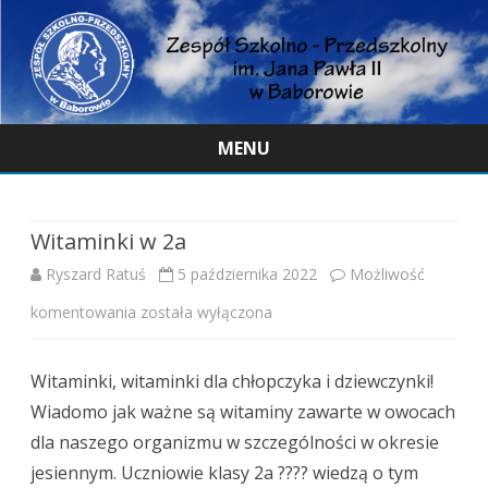
MENU
Skip
to
content
Witaminki w 2a
Ryszard Ratuś
5 października 2022
Możliwość
Witaminki
komentowania
została wyłączona
w
Witaminki, witaminki dla chłopczyka i dziewczynki!
2a
Wiadomo jak ważne są witaminy zawarte w owocach
dla naszego organizmu w szczególności w okresie
jesiennym. Uczniowie klasy 2a ?‍??‍? wiedzą o tym