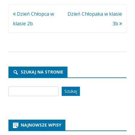
Nawigacja
Dzień Chłopca w
Dzień Chłopaka w klasie
wpisu
klasie 2b
3b
SZUKAJ NA STRONIE
Szukaj
Szukaj
NAJNOWSZE WPISY