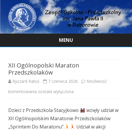
MENU
Skip
to
content
XII Ogólnopolski Maraton
Przedszkolaków
Ryszard Ratuś
7 czerwca 2026
Możliwość
XII
komentowania
została wyłączona
Ogólnopolski
Dzieci z Przedszkola Stacyjkowo
wzięły udział w
Maraton
XII Ogólnopolskim Maratonie Przedszkolaków
Przedszkolaków
„Sprintem Do Maratonu”.
Udział w akcji