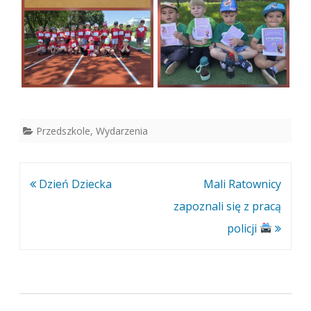
Przedszkole
,
Wydarzenia
Nawigacja
Dzień Dziecka
Mali Ratownicy
wpisu
zapoznali się z pracą
policji