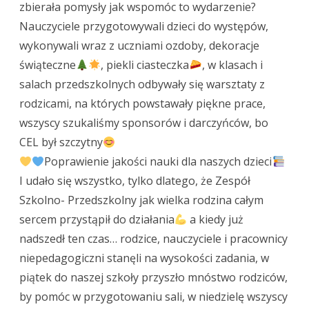
prawdziwe
zbierała pomysły jak wspomóc to wydarzenie?
Nauczyciele przygotowywali dzieci do występów,
dzieła
wykonywali wraz z uczniami ozdoby, dekoracje
sztuki
świąteczne
, piekli ciasteczka
, w klasach i
salach przedszkolnych odbywały się warsztaty z
rodzicami, na których powstawały piękne prace,
wszyscy szukaliśmy sponsorów i darczyńców, bo
CEL był szczytny
Poprawienie jakości nauki dla naszych dzieci
I udało się wszystko, tylko dlatego, że Zespół
Szkolno- Przedszkolny jak wielka rodzina całym
sercem przystąpił do działania
a kiedy już
nadszedł ten czas… rodzice, nauczyciele i pracownicy
niepedagogiczni stanęli na wysokości zadania, w
piątek do naszej szkoły przyszło mnóstwo rodziców,
by pomóc w przygotowaniu sali, w niedzielę wszyscy