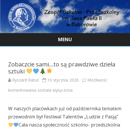
MENU
Skip
to
content
Zobaczcie sami…to są prawdziwe dzieła
sztuki
Ryszard Ratuś
10 stycznia 2026
Możliwość
Zobaczcie
komentowania
została wyłączona
sami…
W naszych placówkach już od października tematem
to
przewodnim był Festiwal Talentów „Ludzie z Pasją”
są
Cała nasza społeczność szkolno- przedszkolna