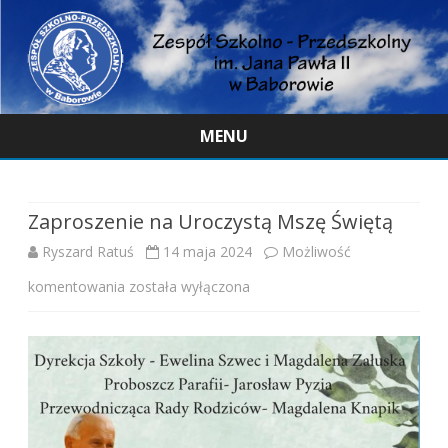
MENU
Skip
to
content
Zaproszenie na Uroczystą Mszę Świętą
Ryszard Ratuś
14 maja 2024
Możliwość
Zaproszenie
komentowania
została wyłączona
na
Uroczystą
Mszę
Świętą