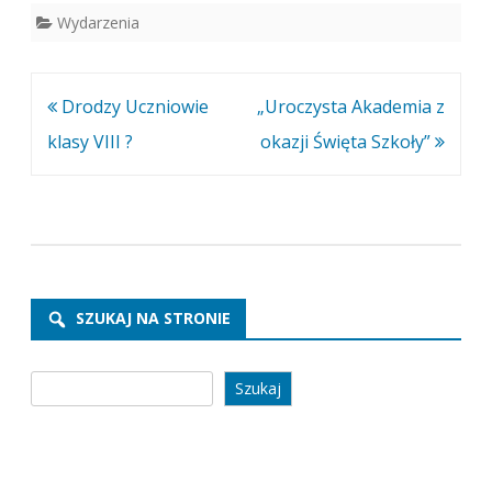
Wydarzenia
Nawigacja
Drodzy Uczniowie
„Uroczysta Akademia z
wpisu
klasy VIII ?
okazji Święta Szkoły”
SZUKAJ NA STRONIE
Szukaj
Szukaj