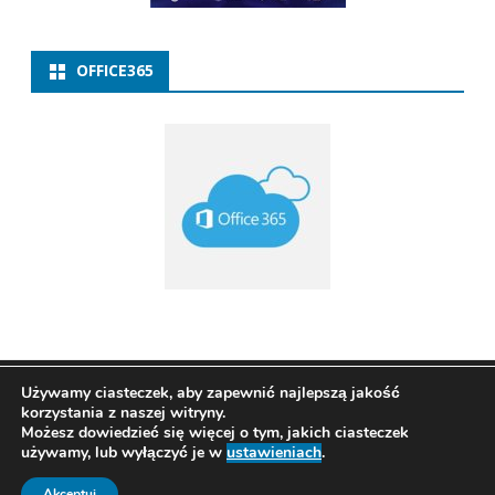
OFFICE365
Copyright 2021
ZSP w Baborowie
Ribosome
by
Używamy ciasteczek, aby zapewnić najlepszą jakość
korzystania z naszej witryny.
GalussoThemes.com
Możesz dowiedzieć się więcej o tym, jakich ciasteczek
Powered by
używamy, lub wyłączyć je w
ustawieniach
.
WordPress
Akceptuj