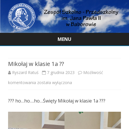
MENU
Skip
to
content
Mikołaj w klasie 1a ??
Ryszard Ratuś
7 grudnia 2023
Możliwość
Mikołaj
komentowania
została wyłączona
w
??? ho…ho….ho…Święty Mikołaj w klasie 1a ???
klasie
1a
??