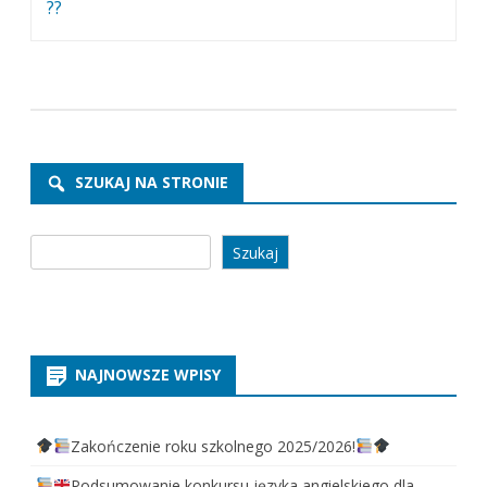
wpisu
??
SZUKAJ NA STRONIE
Szukaj
Szukaj
NAJNOWSZE WPISY
Zakończenie roku szkolnego 2025/2026!
Podsumowanie konkursu języka angielskiego dla