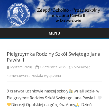
MENU
Skip
to
content
Pielgrzymka Rodziny Szkół Świętego Jana
Pawła II
Ryszard Ratuś
17 czerwca 2025
Możliwość
Pielgrzymka
komentowania
została wyłączona
Rodziny
9 czerwca uczniowie naszej szkoły
wzięli udział w
Szkół
Pielgrzymce Rodziny Szkół Świętego Jana Pawła II
Świętego
Diecezji Opolskiej na górę św. Anny
. Dzień