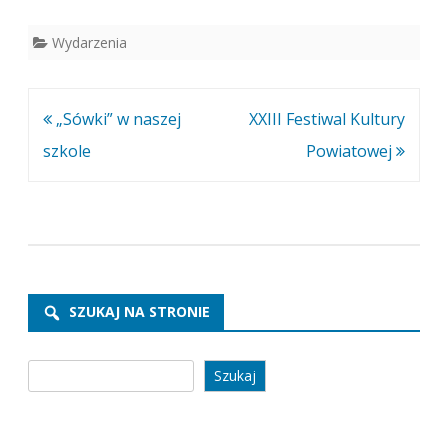
Wydarzenia
Nawigacja
„Sówki” w naszej
XXIII Festiwal Kultury
wpisu
szkole
Powiatowej
SZUKAJ NA STRONIE
Szukaj
Szukaj