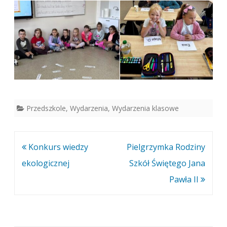
Przedszkole
,
Wydarzenia
,
Wydarzenia klasowe
Nawigacja
Konkurs wiedzy
Pielgrzymka Rodziny
wpisu
ekologicznej
Szkół Świętego Jana
Pawła II