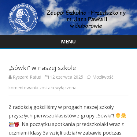
MENU
Skip
to
content
„Sówki” w naszej szkole
Ryszard Ratuś
12 czerwca 2025
Możliwość
„Sówki”
komentowania
została wyłączona
w
Z radością gościliśmy w progach naszej szkoły
naszej
przyszłych pierwszoklasistów z grupy „Sówki”!
szkole
. Na początku spotkania przedszkolaki wraz z
uczniami klasy 3a wzięli udział w zabawie podczas,