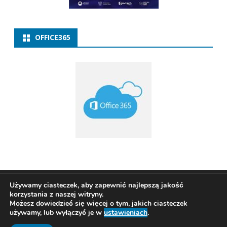
OFFICE365
Copyright 2021
ZSP w Baborowie
Ribosome
by
Używamy ciasteczek, aby zapewnić najlepszą jakość
korzystania z naszej witryny.
GalussoThemes.com
Możesz dowiedzieć się więcej o tym, jakich ciasteczek
Powered by
używamy, lub wyłączyć je w
ustawieniach
.
WordPress