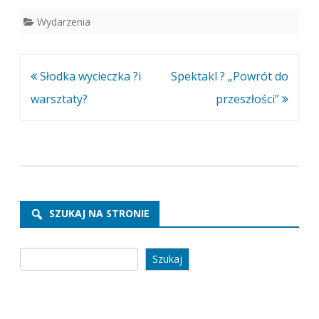
Wydarzenia
Nawigacja
Słodka wycieczka ?i
Spektakl ? „Powrót do
wpisu
warsztaty?
przeszłości”
SZUKAJ NA STRONIE
Szukaj
Szukaj