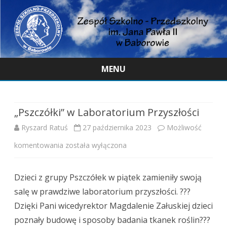
MENU
Skip
to
content
„Pszczółki” w Laboratorium Przyszłości
Ryszard Ratuś
27 października 2023
Możliwość
„Pszczółki”
komentowania
została wyłączona
w
Dzieci z grupy Pszczółek w piątek zamieniły swoją
Laboratorium
salę w prawdziwe laboratorium przyszłości. ???
Przyszłości
Dzięki Pani wicedyrektor Magdalenie Załuskiej dzieci
poznały budowę i sposoby badania tkanek roślin???