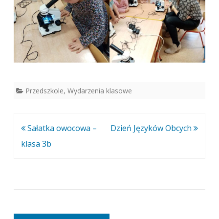
Przedszkole
,
Wydarzenia klasowe
Nawigacja
Sałatka owocowa –
Dzień Języków Obcych
wpisu
klasa 3b