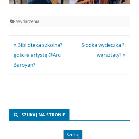
Wydarzenia
Nawigacja
Biblioteka szkolna?
Słodka wycieczka ?i
wpisu
gościła artystę @Arci
warsztaty?
Baroyan?
SZUKAJ NA STRONIE
Szukaj
Szukaj