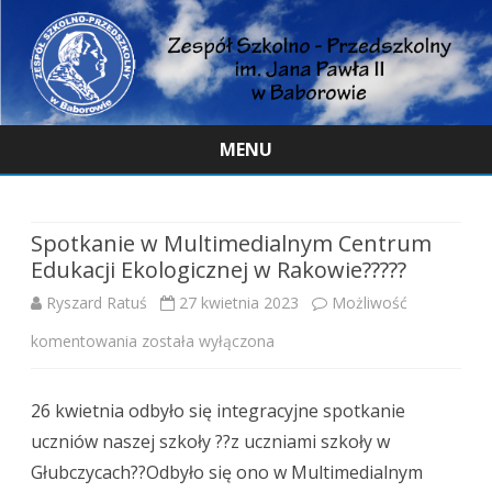
MENU
Skip
to
content
Spotkanie w Multimedialnym Centrum
Edukacji Ekologicznej w Rakowie?????
Ryszard Ratuś
27 kwietnia 2023
Możliwość
Spotkanie
komentowania
została wyłączona
w
26 kwietnia odbyło się integracyjne spotkanie
Multimedialnym
uczniów naszej szkoły ??z uczniami szkoły w
Centrum
Głubczycach??Odbyło się ono w Multimedialnym